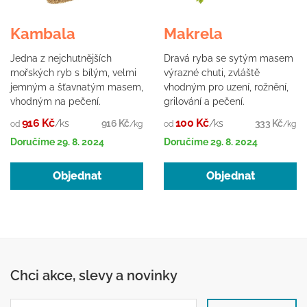
Kambala
Makrela
Jedna z nejchutnějších
Dravá ryba se sytým masem
mořských ryb s bílým, velmi
výrazné chuti, zvláště
jemným a šťavnatým masem,
vhodným pro uzení, rožnění,
vhodným na pečení.
grilování a pečení.
916 Kč
100 Kč
/ks
916 Kč
/ks
333 Kč
od
/kg
od
/kg
Doručíme
29. 8. 2024
Doručíme
29. 8. 2024
Objednat
Objednat
Chci akce, slevy a novinky