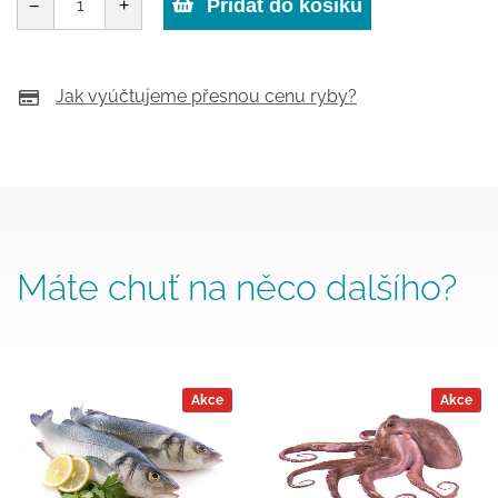
Přidat do košíku
–
množství
+
Jak vyúčtujeme přesnou cenu ryby?
Máte chuť na něco dalšího?
Akce
Akce