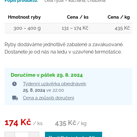
Popis produktu:
celá ryba – kuchaná, chlazená
Hmotnost ryby
Cena / ks
Cena / kg
300 – 400 g
131 – 174 Kč
435 Kč
Ryby dodáváme jednotlivě zabalené a zavakuované.
Dostanete je od nás na ledu v uzavřené termotašce.
Doručíme v pátek
29. 8. 2024
Týdenní uzávěrka objednávek
:
25. 8. 2024
ve 22:00
Cena a způsob doručení
174
Kč
435 Kč
/ ks
Pražma