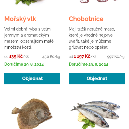
Mořský vlk
Chobotnice
Velmi dobrá ryba s velmi
Mají tužší netučné maso,
jemným a aromatickým
které je vhodné nejprve
masem, obsahujícím malé
uvařit, také je můžeme
množství kostí.
grilovat nebo opékat.
135 Kč
1 197 Kč
/ks
450 Kč
/ks
997 Kč
od
/kg
od
/kg
Doručíme
29. 8. 2024
Doručíme
29. 8. 2024
Objednat
Objednat