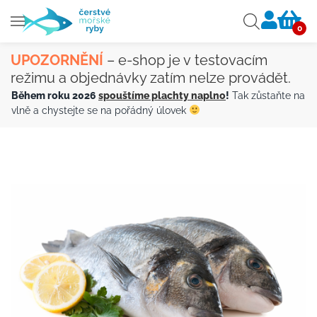
0
Skip
to
UPOZORNĚNÍ
– e-shop je v testovacím
main
režimu a objednávky zatím nelze provádět.
content
Během roku 2026
spouštíme plachty naplno
!
Tak zůstaňte na
vlně a chystejte se na pořádný úlovek