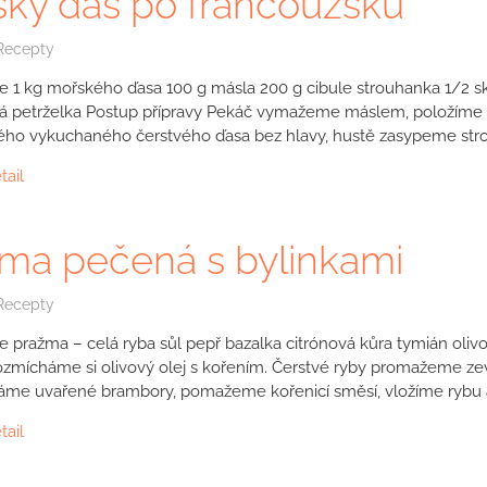
ký ďas po francouzsku
Recepty
e 1 kg mořského ďasa 100 g másla 200 g cibule strouhanka 1/2 sk
á petrželka Postup přípravy Pekáč vymažeme máslem, položíme p
ého vykuchaného čerstvého ďasa bez hlavy, hustě zasypeme str
tail
ma pečená s bylinkami
Recepty
e pražma – celá ryba sůl pepř bazalka citrónová kůra tymián oliv
ozmícháme si olivový olej s kořením. Čerstvé ryby promažeme zevn
áme uvařené brambory, pomažeme kořenicí směsí, vložíme rybu
tail