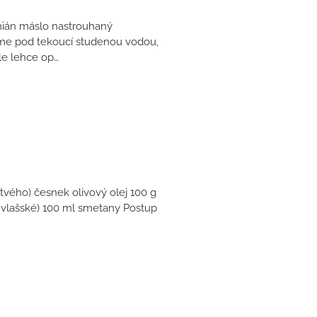
ymián máslo nastrouhaný
me pod tekoucí studenou vodou,
le lehce op…
stvého) česnek olivový olej 100 g
 vlašské) 100 ml smetany Postup