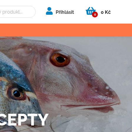
Přihlásit
0 Kč
0
ECEPTY