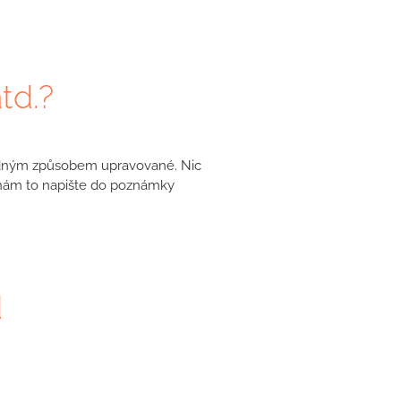
td.?
žádným způsobem upravované. Nic
 nám to napište do poznámky
d