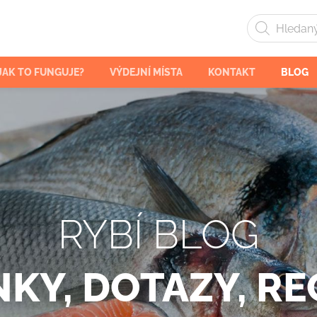
Products
search
JAK TO FUNGUJE?
VÝDEJNÍ MÍSTA
KONTAKT
BLOG
RYBÍ BLOG
KY, DOTAZY, R