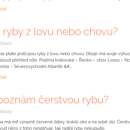
tail
 ryby z lovu nebo chovu?
Dotazy
ás ptáte jestli jsou ryby z lovu nebo chovu. Oboje má svoje výho
slouží přehled níže. Pražma královská – Řecko – chov Losos – N
rela – Severovýchodní Atlantik &#…
tail
poznám čerstvou rybu?
Dotazy
ba má mít výrazně červené žábry, lesklé oko a na sobě sliz. Čers
kud něco z toho nesplňuje, tak raději rybu nekupujte.