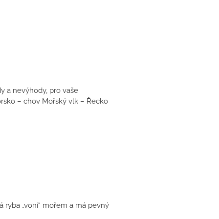
dy a nevýhody, pro vaše
orsko – chov Mořský vlk – Řecko
tvá ryba „voní“ mořem a má pevný