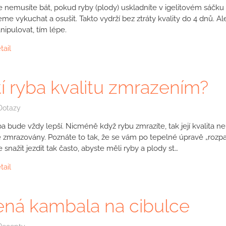
e nemusíte bát, pokud ryby (plody) uskladníte v igelitovém sáčku a
e vykuchat a osušit. Takto vydrží bez ztráty kvality do 4 dnů. Ale
ipulovat, tím lépe.
tail
tí ryba kvalitu zmrazením?
Dotazy
a bude vždy lepší. Nicméně když rybu zmrazíte, tak její kvalita nek
zmrazovány. Poznáte to tak, že se vám po tepelné úpravě „rozpad
nažit jezdit tak často, abyste měli ryby a plody st…
tail
ná kambala na cibulce