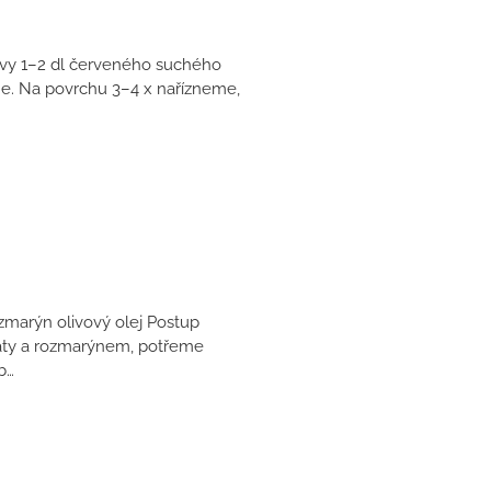
olivy 1–2 dl červeného suchého
me. Na povrchu 3–4 x nařízneme,
ozmarýn olivový olej Postup
aty a rozmarýnem, potřeme
b…