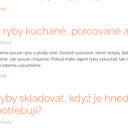
tail
 ryby kuchané, porcované a
Dotazy
zíme pouze ryby a plody celé, čerstvě vylovené, které nebyly 
ené, vše pouze chlazené. Pokud máte zájem rybu vykuchat, tak
ji zdarma vykucháme.
tail
ryby skladovat, když je hne
otřebuji?
Dotazy