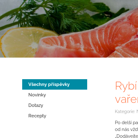
Rybí
Všechny příspěvky
Novinky
vařen
Dotazy
Kategorie:
Recepty
Po delší p
od nás vždy
„Dodávejte