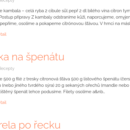
Recepty
e kambala – celá ryba 2 cibule sůl pepř 2 dl bílého vína citron t
ostup přípravy Z kambaly odstraníme kůži, naporcujeme, omyje
pepříme, osolíme a pokapeme citrónovou šťávou. V hrnci na más
tail
ka na špenátu
Recepty
 500 g filé z tresky citronová šťáva 500 g listového špenátu (čer
(nebo jiného tvrdého sýra) 20 g sekaných ořechů (mandle nebo
čištěný špenát lehce podusíme. Filety osolíme a&nb…
tail
ela po řecku