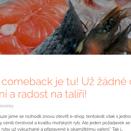
 comeback je tu! Už žádné č
í a radost na talíři!
Novinky
auze jsme se rozhodli znovu otevřít e-shop, tentokrát však s jedno
 cenili čerstvost a kvalitu mořských ryb. Ale jeden požadavek se 
 ryby už vykuchané a připravené k okamžitému vaření.“ Tak j…