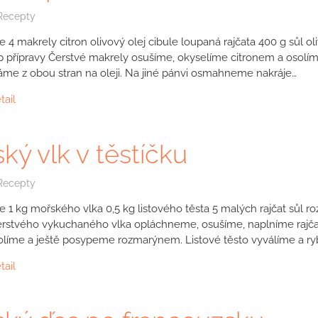
Recepty
e 4 makrely citron olivový olej cibule loupaná rajčata 400 g sůl 
p přípravy Čerstvé makrely osušíme, okyselíme citronem a osolí
me z obou stran na oleji. Na jiné pánvi osmahneme nakráje…
tail
ký vlk v těstíčku
Recepty
e 1 kg mořského vlka 0,5 kg listového těsta 5 malých rajčat sůl r
erstvého vykuchaného vlka opláchneme, osušíme, naplníme rajč
olíme a ještě posypeme rozmarýnem. Listové těsto vyválíme a ry
tail