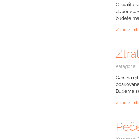
O kvalitu s
doporučujem
budete man
Zobrazit de
Ztra
Kategorie:
Čerstvá ryb
opakovaně 
Budeme se s
Zobrazit de
Peče