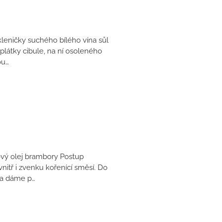
leničky suchého bílého vína sůl
látky cibule, na ní osoleného
ou…
ový olej brambory Postup
itř i zvenku kořenící směsí. Do
 a dáme p…