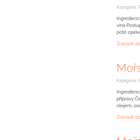
Kategorie:
Ingredienc
vína Postu
poté opéká
Zobrazit de
Mořs
Kategorie:
Ingredienc
přípravy Č
olejem, os
Zobrazit de