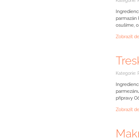
Kategorie:
Ingredienc
parmazán P
osušíme, o
Zobrazit de
Tres
Kategorie:
Ingredience
parmezánu 
přípravy O
Zobrazit de
Makr