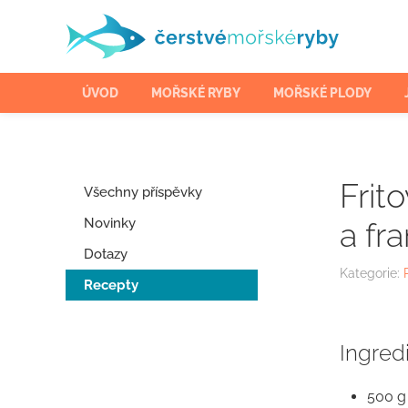
Skip
to
ÚVOD
MOŘSKÉ RYBY
MOŘSKÉ PLODY
main
content
Frit
Všechny příspěvky
Novinky
a fr
Dotazy
Kategorie:
Recepty
Ingred
500 g