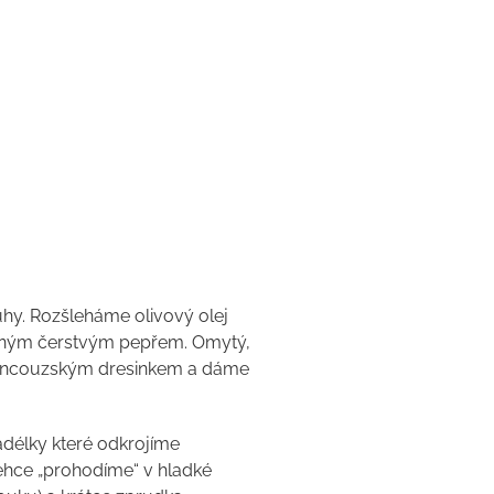
uhy. Rozšleháme olivový olej
ceným čerstvým pepřem. Omytý,
francouzským dresinkem a dáme
padélky které odkrojíme
lehce „prohodíme“ v hladké