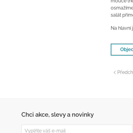
mouce (ne
osmažíme 
salát přím
Na hlavní 
Objed
Předch
Chci akce, slevy a novinky