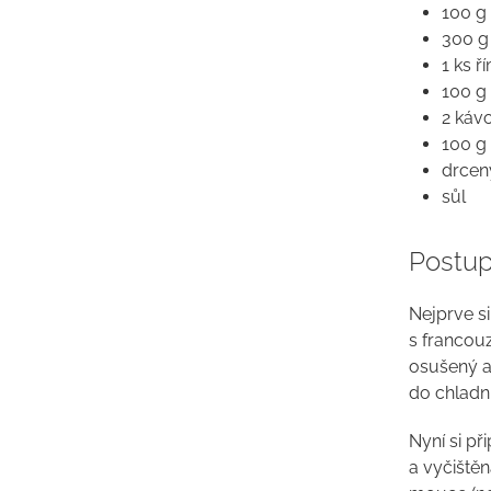
100 g
300 g
1 ks ř
100 g
2 káv
100 g 
drcen
sůl
Postup
Nejprve si
s francou
osušený a
do chladni
Nyní si př
a vyčiště