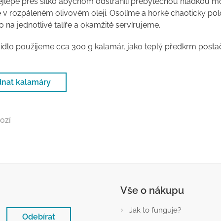
jlépe přes sítko abychom odstranili přebytečnou hladkou m
v rozpáleném olivovém oleji. Osolíme a horké chaoticky po
o na jednotlivé talíře a okamžitě servírujeme.
jídlo použijeme cca 300 g kalamár, jako teplý předkrm postač
nat kalamáry
ozí
Vše o nákupu
Jak to funguje?