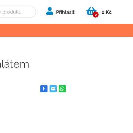
Přihlásit
0 Kč
0
alátem