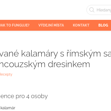
Products
search
JAK TO FUNGUJE?
VÝDEJNÍ MÍSTA
KONTAKT
BLOG
ované kalamáry s římským s
ancouzským dresinkem
Recepty
ience pro 4 osoby
 kalamár