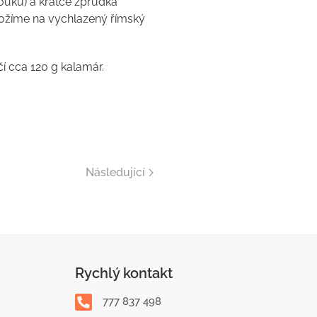
ouku) a krátce zprudka
ložíme na vychlazený římský
í cca 120 g kalamár.
Následující
Rychlý kontakt
777 837 498