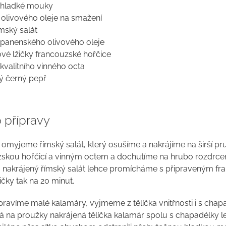
 hladké mouky
 olivového oleje na smažení
ímský salát
 panenského olivového oleje
ové lžičky francouzské hořčice
kvalitního vinného octa
ý černý pepř
 přípravy
 omyjeme římský salát, který osušíme a nakrájíme na širší pr
zskou hořčicí a vinným octem a dochutíme na hrubo rozdr
 nakrájený římský salát lehce promícháme s připraveným 
čky tak na 20 minut.
ipravíme malé kalamáry, vyjmeme z tělíčka vnitřnosti i s cha
ná na proužky nakrájená tělíčka kalamár spolu s chapadélky 